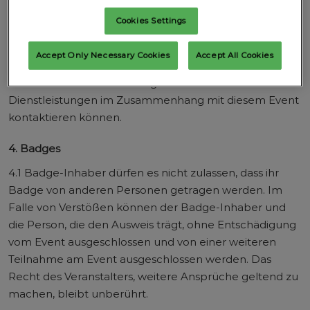
teilzunehmen, wird ihre ID am Eingang gescannt und
Cookies Settings
ihr Name und ihre Kontaktdaten werden vom
Veranstalter mit dem Organisator/Aussteller, Sponsor
Accept Only Necessary Cookies
Accept All Cookies
und/oder Sprecher geteilt, die sie gemäß ihrer
Datenschutzrichtlinie bezüglich ihrer Produkte oder
Dienstleistungen im Zusammenhang mit diesem Event
kontaktieren können.
4. Badges
4.1 Badge-Inhaber dürfen es nicht zulassen, dass ihr
Badge von anderen Personen getragen werden. Im
Falle von Verstößen können der Badge-Inhaber und
die Person, die den Ausweis trägt, ohne Entschädigung
vom Event ausgeschlossen und von einer weiteren
Teilnahme am Event ausgeschlossen werden. Das
Recht des Veranstalters, weitere Ansprüche geltend zu
machen, bleibt unberührt.