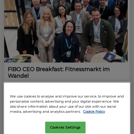
FIBO CEO Breakfast: Fitnessmarkt im
Wandel
22.06.2026
5 minutes to read
We use cookies to analyse and improve our service, to improve and
personalise content, advertising and your digital experience. We
also share information about your use of our site with our social
media, advertising and analytics partners.
Cookie Policy
Cookies Settings