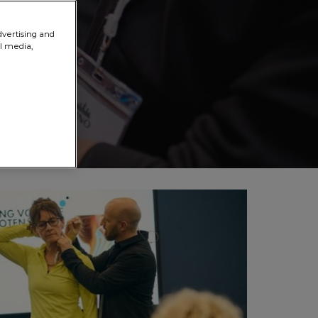
dvertising and
al media,
orum
rapie &
aining