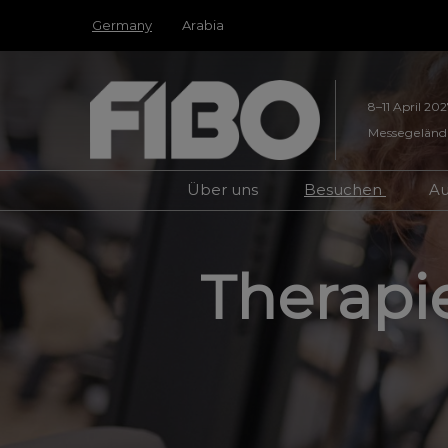
Press Escape to close the menu.
Weiter zum Inhalt
Germany
Arabia
8–11 April 202
Messegeländ
Über uns
Besuchen
Au
Partner
FIBO Champio
FIBO Campus
Therapie
Hallenplan
Besuch plane
Anreise
Smart Badge
Medien und Pr