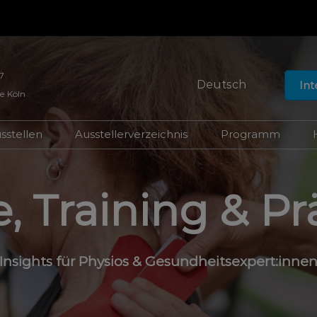
7
Deutsch
In
e Köln
Deutsch
English
sstellen
Ausstellerverzeichnis
Programm
nships
Hallen und Themen
Produktverzeichnis
FIBO Congres
Auftritt planen
Longevity in H
, Training & P
Summit
Lead Manager
FIBO Champi
n
Programm
Insights für Physios & Gesundheitsexpert:inne
esse