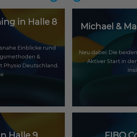
ng in Halle 8
Michael & Ma
isnahe Einblicke rund
Neu dabei: Die beiden
ngsmethoden &
Aktiver Start in de
it Physio Deutschland,
Ins
me
n Halle 9
FIBO C