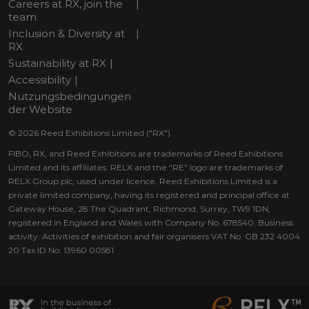
Careers at RX, join the
team
Inclusion & Diversity at
RX
Sustainability at RX
Accessibility
Nutzungsbedingungen
der Website
© 2026 Reed Exhibitions Limited ("RX").
FIBO, RX, and Reed Exhibitions are trademarks of Reed Exhibitions
Limited and its affiliates. RELX and the “RE” logo are trademarks of
RELX Group plc, used under licence. Reed Exhibitions Limited is a
private limited company, having its registered and principal office at
Gateway House, 28 The Quadrant, Richmond, Surrey, TW9 1DN,
registered in England and Wales with Company No. 678540. Business
activity: Activities of exhibition and fair organisers VAT No. GB 232 4004
20 Tax ID No: 13960 00581