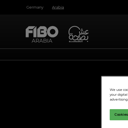
Press
Skip
Germany
Arabia
Escape
to
to
content
close
the
menu.
We use cook
your digita
advertising
Cookies