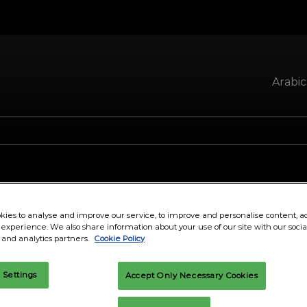
Arabi
English
Arabic
ies to analyse and improve our service, to improve and personalise content, a
l experience. We also share information about your use of our site with our soci
 and analytics partners.
Cookie Policy
 Settings
Accept Only Necessary Cookies